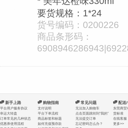
* 美年达橙味330ml
要货规格：1*24
货号编码：0200226
商品条形码：
6908946286943|6922
C
新手上路
C
购物指南
C
常见问题
C
配送
平台用户服务协议
支付说明
无法加入购物车
东莞商贸
幸运大转盘
平台下单流程
点击页面跳转到“我的”
货标准
订单常见的几种状态
商品标签和标题
无法提交订单
在线客服
优惠券使用流程
如何充值预存款
忘记密码怎么办？
更多>>