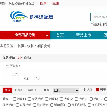
您好，欢迎光临多样通配送！
[登录]
[注册]
怡宝纯净
◇
首页
新品上市
全部商品分类
当前位置：
首页
/
饮料
/
碳酸饮料
商品筛选
(共
74
件商品)
您已选择：
分类：
可乐
汽水
大图
列表
Y
Z
默认
价格
*
销量
*
排序：
筛选：
活动14
专区活动
活动13
活动12
活动11
活动10
面类活动
每周活动
限时特惠
活动通知
高毛利新品
拆开零售更