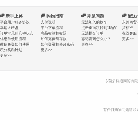
C
新手上路
C
购物指南
C
常见问题
C
配送
平台用户服务协议
支付说明
无法加入购物车
东莞商贸
幸运大转盘
平台下单流程
点击页面跳转到“我的”
货标准
订单常见的几种状态
商品标签和标题
无法提交订单
在线客服
优惠券使用流程
如何充值预存款
忘记密码怎么办？
更多>>
微信免登如何使用
如何登录和修改密码
更多>>
积分奖励计划
更多>>
更多>>
东莞多样通商贸有限
有任何购物问题请联系我们