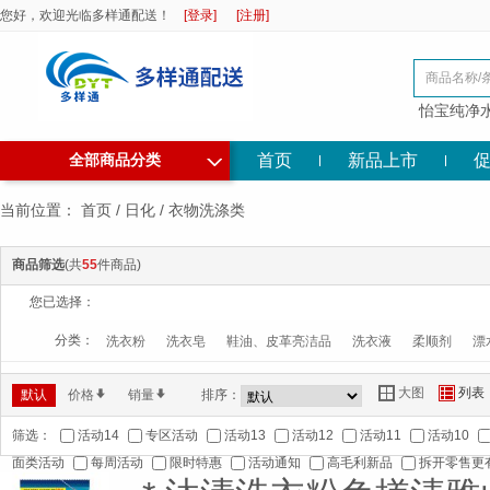
您好，欢迎光临多样通配送！
[登录]
[注册]
怡宝纯净
◇
首页
新品上市
全部商品分类
当前位置：
首页
/
日化
/
衣物洗涤类
商品筛选
(共
55
件商品)
您已选择：
分类：
洗衣粉
洗衣皂
鞋油、皮革亮洁品
洗衣液
柔顺剂
漂
大图
列表
Y
Z
默认
价格
*
销量
*
排序：
筛选：
活动14
专区活动
活动13
活动12
活动11
活动10
面类活动
每周活动
限时特惠
活动通知
高毛利新品
拆开零售更