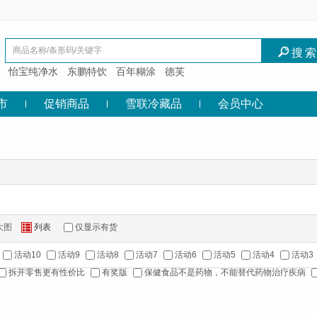
I
搜
怡宝纯净水
东鹏特饮
百年糊涂
德芙
市
促销商品
雪联冷藏品
会员中心
大图
列表
仅显示有货
Z
活动10
活动9
活动8
活动7
活动6
活动5
活动4
活动3
拆开零售更有性价比
有奖版
保健食品不是药物，不能替代药物治疗疾病