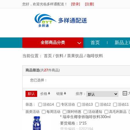
您好，欢迎光临多样通配送！
[登录]
[注册]
◇
首页
新品上
全部商品分类
当前位置：
首页
/
饮料
/
茶果饮品
/
咖啡饮料
商品筛选
(共
27
件商品)
您已选择：
Y
默认
价格
*
销量
*
排序：
筛选：
活动14
专区活动
活动13
活动12
活动11
面类活动
每周活动
限时特惠
活动通知
高毛利新品
* 瑞幸生椰拿铁咖啡饮料300ml
要货规格：1*15
货号编码：0202194