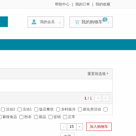
帮助中心
|
我的订单
|
我的收藏
0
我的购物车
我的会员
索
>
>
>
重置筛选项
'
1
/
1
4
5
活动2
活动1
饭店餐饮
乡村振兴
膨化类活动
麻辣食品
秒杀
新品
促销
正常
-
+
加入购物车