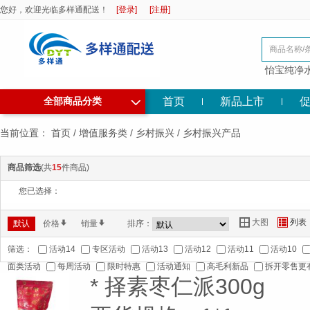
您好，欢迎光临多样通配送！
[登录]
[注册]
怡宝纯净
◇
首页
新品上市
全部商品分类
当前位置：
首页
/
增值服务类
/
乡村振兴
/
乡村振兴产品
商品筛选
(共
15
件商品)
您已选择：
大图
列表
Y
Z
默认
价格
*
销量
*
排序：
筛选：
活动14
专区活动
活动13
活动12
活动11
活动10
面类活动
每周活动
限时特惠
活动通知
高毛利新品
拆开零售更
* 择素枣仁派300g