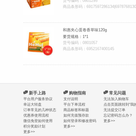
货号编码：0801295
商品条形码：6917597286134|6978768130
和惠夹心蛋卷香草味120g
要货规格：1*1
货号编码：0801057
商品条形码：6952167400145
C
新手上路
C
购物指南
C
常见问题
平台用户服务协议
支付说明
无法加入购物车
幸运大转盘
平台下单流程
点击页面跳转到“我的
订单常见的几种状态
商品标签和标题
无法提交订单
优惠券使用流程
如何充值预存款
忘记密码怎么办？
微信免登如何使用
如何登录和修改密码
更多>>
积分奖励计划
更多>>
更多>>