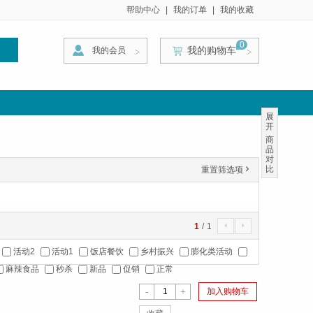
帮助中心
|
我的订单
|
我的收藏
0
我的购物车
我的会员
索
>
>
>
展
开
商
品
对
比
重置筛选项
'
1
/
1
4
5
活动2
活动1
饭店餐饮
乡村振兴
膨化类活动
麻辣食品
秒杀
新品
促销
正常
-
+
加入购物车