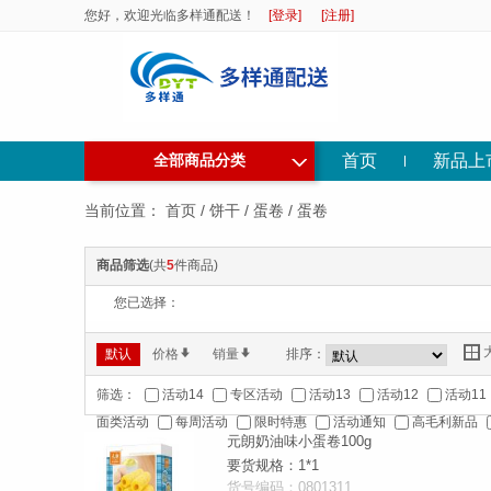
您好，欢迎光临多样通配送！
[登录]
[注册]
◇
首页
新品上
全部商品分类
当前位置：
首页
/
饼干
/
蛋卷
/
蛋卷
商品筛选
(共
5
件商品)
您已选择：
Y
默认
价格
*
销量
*
排序：
筛选：
活动14
专区活动
活动13
活动12
活动11
面类活动
每周活动
限时特惠
活动通知
高毛利新品
元朗奶油味小蛋卷100g
要货规格：1*1
货号编码：0801311