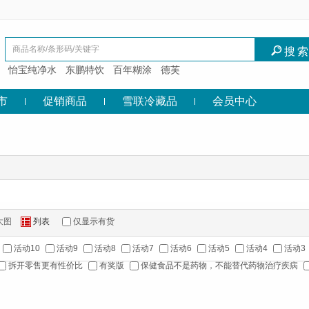
I
搜
怡宝纯净水
东鹏特饮
百年糊涂
德芙
市
促销商品
雪联冷藏品
会员中心
大图
列表
仅显示有货
Z
活动10
活动9
活动8
活动7
活动6
活动5
活动4
活动3
拆开零售更有性价比
有奖版
保健食品不是药物，不能替代药物治疗疾病