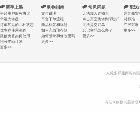
C
新手上路
C
购物指南
C
常见问题
C
配送
平台用户服务协议
支付说明
无法加入购物车
东莞商贸
幸运大转盘
平台下单流程
点击页面跳转到“我的”
货标准
订单常见的几种状态
商品标签和标题
无法提交订单
在线客服
优惠券使用流程
如何充值预存款
忘记密码怎么办？
更多>>
微信免登如何使用
如何登录和修改密码
更多>>
积分奖励计划
更多>>
更多>>
东莞多样通商贸有限
有任何购物问题请联系我们