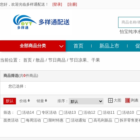
您好，欢迎光临多样通配送！
[登录]
[注册]
怡宝纯净
◇
首页
新品上市
全部商品分类
当前位置：
首页
/
散品
/
节日商品
/
节日凉果、干果
商品筛选
(共
0
件商品)
您已选择：
大图
列表
Y
Z
默认
价格
*
销量
*
排序：
筛选：
活动14
专区活动
活动13
活动12
活动11
活动10
面类活动
每周活动
限时特惠
活动通知
高毛利新品
拆开零售更