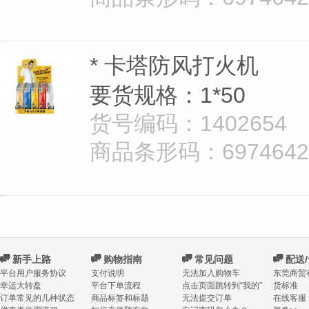
* 卡塔防风打火机
要货规格：1*50
货号编码：1402654
商品条形码：697464262
C
新手上路
C
购物指南
C
常见问题
C
配送
平台用户服务协议
支付说明
无法加入购物车
东莞商贸
幸运大转盘
平台下单流程
点击页面跳转到“我的”
货标准
订单常见的几种状态
商品标签和标题
无法提交订单
在线客服