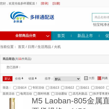
您好，欢迎光临多样通配送！
[登录]
[注册]
怡宝纯净
◇
首页
新品上市
全部商品分类
当前位置：
首页
/
日用
/
生活用品
/
火机
商品筛选
(共
11
件商品)
您已选择：
大图
列表
Y
Z
默认
价格
*
销量
*
排序：
筛选：
活动14
专区活动
活动13
活动12
活动11
活动10
面类活动
每周活动
限时特惠
活动通知
高毛利新品
拆开零售更
M5 Laoban-805金