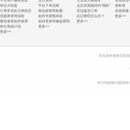
平台用户服务协议
支付说明
无法加入购物车
东莞商贸
幸运大转盘
平台下单流程
点击页面跳转到“我的”
货标准
订单常见的几种状态
商品标签和标题
无法提交订单
在线客服
优惠券使用流程
如何充值预存款
忘记密码怎么办？
更多>>
微信免登如何使用
如何登录和修改密码
更多>>
积分奖励计划
更多>>
更多>>
东莞多样通商贸有限
有任何购物问题请联系我们