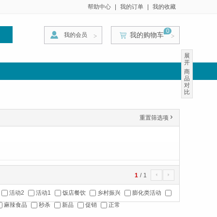
帮助中心
|
我的订单
|
我的收藏
0
我的购物车
我的会员
索
>
>
>
展
开
商
品
对
比
重置筛选项
'
1
/
1
4
5
活动2
活动1
饭店餐饮
乡村振兴
膨化类活动
麻辣食品
秒杀
新品
促销
正常