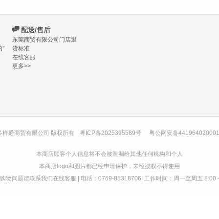
C
配送/售后
东莞商贸有限公司门店退
”
货标准
在线客服
更多>>
多样通商贸有限公司 版权所有
粤ICP备2025395589号
粤公网安备44196402000
本商店顾客个人信息将不会被泄漏给其他任何机构和个人
本商店logo和图片都已经申请保护，未经授权不得使用
物问题请联系我们在线客服 | 电话：0769-85318706| 工作时间：周一至周五 8:00－