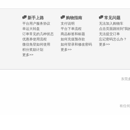
C
新手上路
C
购物指南
C
常见问题
平台用户服务协议
支付说明
无法加入购物车
幸运大转盘
平台下单流程
点击页面跳转到“我的
订单常见的几种状态
商品标签和标题
无法提交订单
优惠券使用流程
如何充值预存款
忘记密码怎么办？
微信免登如何使用
如何登录和修改密码
更多>>
积分奖励计划
更多>>
更多>>
东莞
有任何购