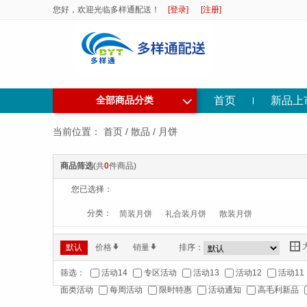
您好，欢迎光临多样通配送！
[登录]
[注册]
◇
首页
新品上
全部商品分类
当前位置：
首页
/
散品
/
月饼
商品筛选
(共
0
件商品)
您已选择：
分类：
简装月饼
礼合装月饼
散装月饼
Y
默认
价格
*
销量
*
排序：
筛选：
活动14
专区活动
活动13
活动12
活动11
面类活动
每周活动
限时特惠
活动通知
高毛利新品