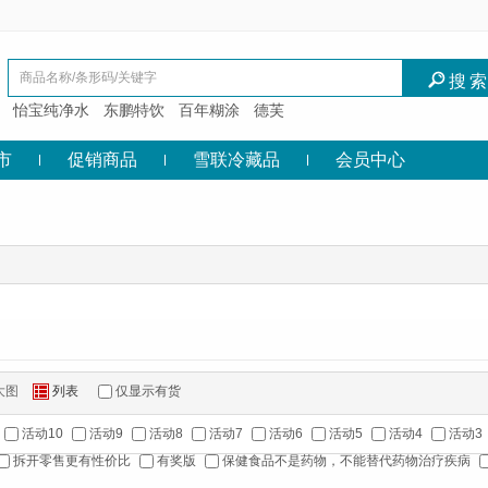
I
搜
怡宝纯净水
东鹏特饮
百年糊涂
德芙
市
促销商品
雪联冷藏品
会员中心
大图
列表
仅显示有货
Z
活动10
活动9
活动8
活动7
活动6
活动5
活动4
活动3
拆开零售更有性价比
有奖版
保健食品不是药物，不能替代药物治疗疾病