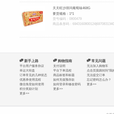
天天旺沙琪玛葡萄味468G
要货规格：1*1
货号编码：0800479
商品条形码：6943160800124|697083134006
C
新手上路
C
购物指南
C
常见问题
平台用户服务协议
支付说明
无法加入购物车
幸运大转盘
平台下单流程
点击页面跳转到“我的
订单常见的几种状态
商品标签和标题
无法提交订单
优惠券使用流程
如何充值预存款
忘记密码怎么办？
微信免登如何使用
如何登录和修改密码
更多>>
积分奖励计划
更多>>
更多>>