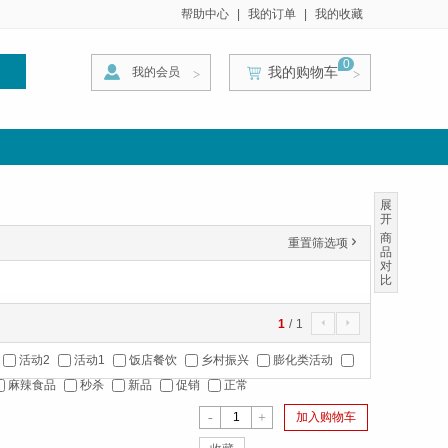
帮助中心
|
我的订单
|
我的收藏
0
我的购物车
我的会员
索
>
>
>
展
开
商
重置筛选项
'
品
对
比
1
/
1
4
5
活动2
活动1
饭店餐饮
乡村振兴
膨化类活动
麻辣食品
秒杀
新品
促销
正常
-
+
加入购物车