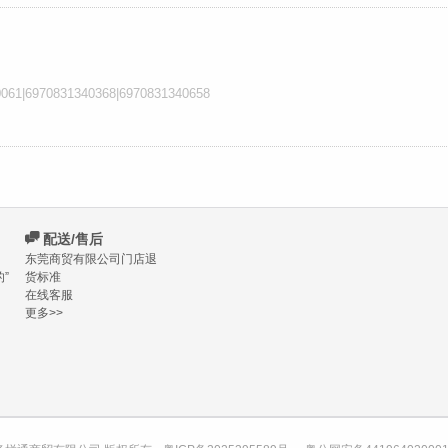
1|6970831340368|6970831340658
C
配送/售后
东莞商贸有限公司门店退
”
货标准
在线客服
更多>>