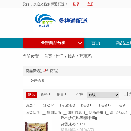
您好，欢迎光临多样通配送！
[登录]
[注册]
◇
首页
新品上
全部商品分类
当前位置：
首页
/
饼干
/
糕点
/
萨琪玛
商品筛选
(共
8
件商品)
您已选择：
Y
默认
价格
*
销量
*
排序：
筛选：
活动14
专区活动
活动13
活动12
活动11
面类活动
每周活动
限时特惠
活动通知
高毛利新品
邦林沙琪玛黑糖味40g
要货规格：1*1
货号编码：0104659