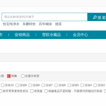
I
搜
怡宝纯净水
东鹏特饮
百年糊涂
德芙
市
促销商品
雪联冷藏品
会员中心
大图
列表
仅显示有货
Z
活动10
活动9
活动8
活动7
活动6
活动5
活动4
活动3
拆开零售更有性价比
有奖版
保健食品不是药物，不能替代药物治疗疾病